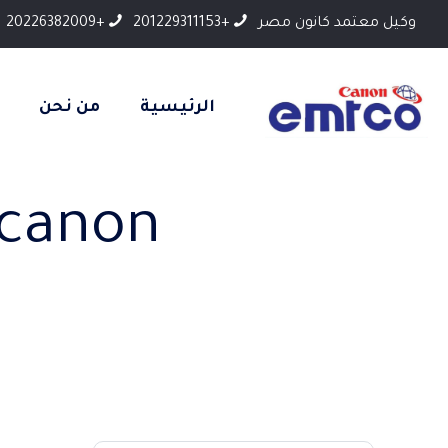
وكيل معتمد كانون مصر
+201229311153
+20226382009
الرئيسية
من نحن
 canon